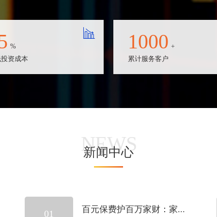
5
1000
%
+
低投资成本
累计服务客户
NEWS
新闻中心
百元保费护百万家财：家...
01